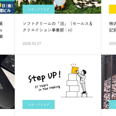
スタッフブログ
展
ソフトクリームの「沼」（セールス＆
株
ョ
クリエイション事業部：H）
記
案
2026.03.27
202
スタッフブログ