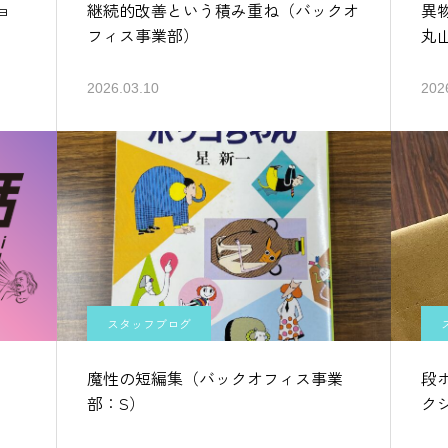
ョ
継続的改善という積み重ね（バックオ
異
フィス事業部）
丸
2026.03.10
202
スタッフブログ
魔性の短編集（バックオフィス事業
段
部：S）
ク