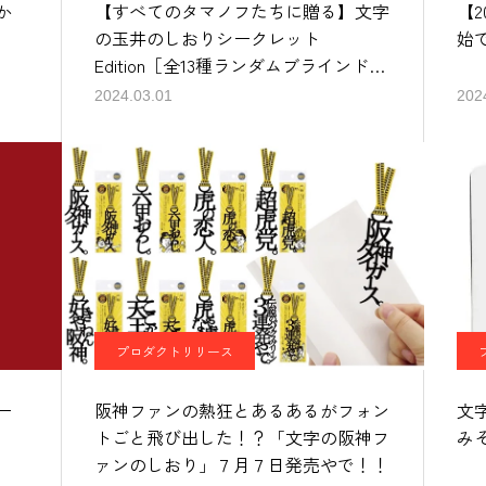
か
【すべてのタマノフたちに贈る】文字
【
の玉井のしおりシークレット
始
Edition［全13種ランダムブラインドパ
ッケージ］
2024.03.01
202
プロダクトリリース
ー
阪神ファンの熱狂とあるあるがフォン
文
トごと飛び出した！？「文字の阪神フ
み
ァンのしおり」７月７日発売やで！！