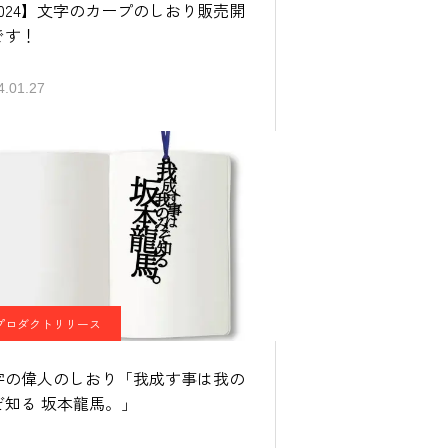
2024】文字のカープのしおり販売開
です！
4.01.27
プロダクトリリース
字の偉人のしおり「我成す事は我の
ぞ知る 坂本龍馬。」