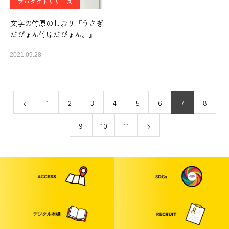
プロダクトリリース
文字の竹原のしおり『うさぎ
だぴょん竹原だぴょん。』
2021.09.28
1
2
3
4
5
6
7
8
9
10
11